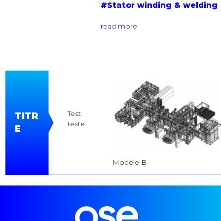
s
#Stator winding & welding 
read more
Test
TITR
texte
E
Modèle B