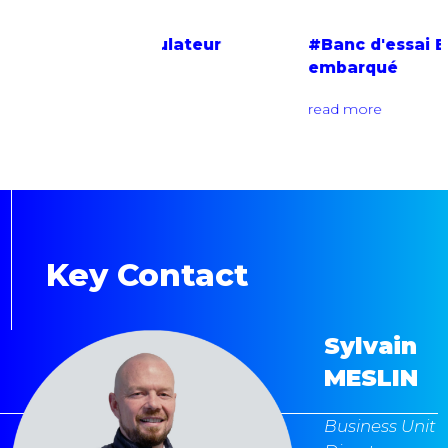
du calculateur
#Banc d'essai EOL pour cha
embarqué
read more
Key Contact
Sylvain
MESLIN
Business Unit