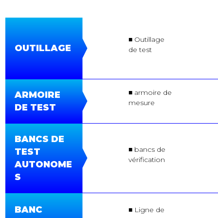
■ Outillage
OUTILLAGE
de test
■ armoire de
ARMOIRE
mesure
DE TEST
BANCS DE
■ bancs de
TEST
vérification
AUTONOME
S
BANC
■ Ligne de