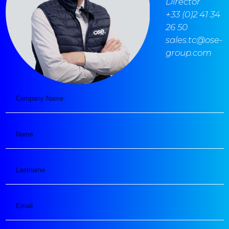
Director
+33 (0)2 41 34
26 50
sales.tc@ose-
group.com